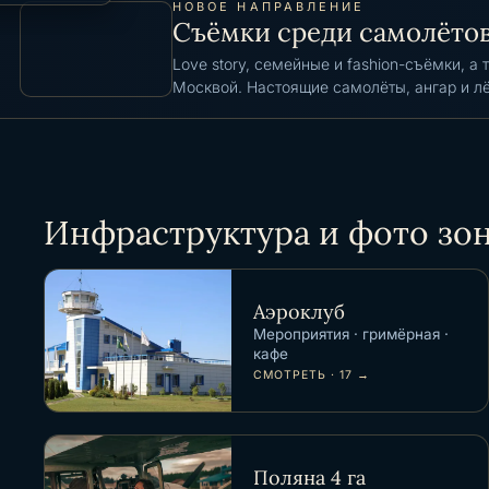
НОВОЕ НАПРАВЛЕНИЕ
Локация для мероприятий
Съёмки среди самолёто
Локация для съёмок
Love story, семейные и fashion-съёмки, 
Зона для гриля
Москвой. Настоящие самолёты, ангар и лё
СМОТРЕТЬ · 10 →
 мероприятий
 съёмок
отосессий
23 →
 →
Инфраструктура и фото зо
Аэроклуб
Мероприятия · гримёрная ·
кафе
СМОТРЕТЬ · 17 →
Поляна 4 га